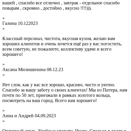
вашей , спасибо все отлично , завтрак - отдельное спасибо
поварам , скромно , достойно , вкусно !!!!))).
»
Галина
10.122023
«
Классный персонал, чистота, вкусная кухня, желаю вам
хороших клиентов и очень хочется ещё раз у вас погостить,
всем советую, не пожалеете, коллективу удачи и всего
хорошего!
»
Аксана Милишихина
08.12.23
«
Нет слов, как у вас все хорошо, красиво, чисто и уютно.
Спасибо за вашу заботу о своих клиентах! Мы из Питера, нам
почти по 50 лет, приезжали в рамках золотого кольца,
посмотреть на ваш город. Всего вам хорошего!
»
Анна и Андрей
04.09.2023
«
Отличный отель. Удобные кровати. Чисто. Стильно в холле и