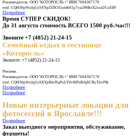
Рекламодатель: ООО "КОТОРОСЛЬ +" ИНН 7604367170
erid: CQH36pWzJqUzSXYpZDX5UumK61p7ya29HktX2sxd2CuE8F
Подробнее
Время СУПЕР СКИДОК!
До 31 августа стоимость ВСЕГО 1500 руб./час!!!
Звоните +7 (4852) 21-24-15
Семейный отдых в гостинице
«Которосль»
Звоните: +7 (4852) 21-24-15
Реклама.
Рекламодатель: ООО "КОТОРОСЛЬ +" ИНН 7604367170
erid: CQH36pWzJqUzSXYpfhbJFqPoLY6vBPirBJq6CRyTfrvPfk
Подробнее
Подробнее
Новые интерьерные локации для
фотосессий в Ярославле!!!
Подробнее
Заказ выездного мероприятия, обслуживание,
фуршеты!