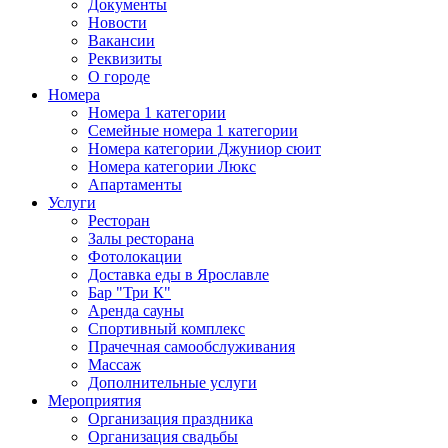
Документы
Новости
Вакансии
Реквизиты
О городе
Номера
Номера 1 категории
Семейные номера 1 категории
Номера категории Джуниор сюит
Номера категории Люкс
Апартаменты
Услуги
Ресторан
Залы ресторана
Фотолокации
Доставка еды в Ярославле
Бар "Три К"
Аренда сауны
Спортивный комплекс
Прачечная самообслуживания
Массаж
Дополнительные услуги
Мероприятия
Организация праздника
Организация свадьбы